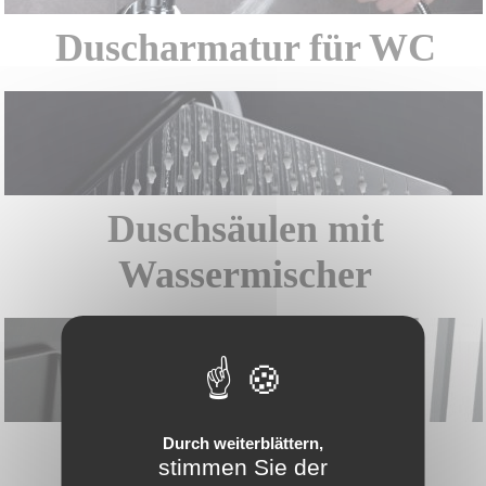
Duscharmatur für WC
Duschsäulen mit
Wassermischer
Seifenhalter und
Durch weiterblättern,
stimmen Sie der