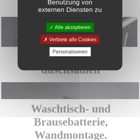
Duschzubehör
Benutzung von
externen Diensten zu
Alle akzeptieren
Verbiete alle Cookies
Personalisieren
Thermostatische
duschsäulen
Waschtisch- und
Brausebatterie,
Wandmontage.