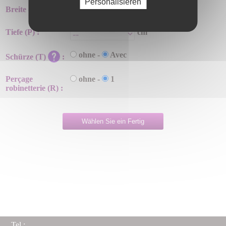
Personalisieren
Breite
(LA)
:
cm
Tiefe
(P)
:
cm
ohne -
Avec
Schürze
(T)
:
Perçage
ohne -
1
robinetterie
(R)
:
Wählen Sie ein Fertig
Tel :