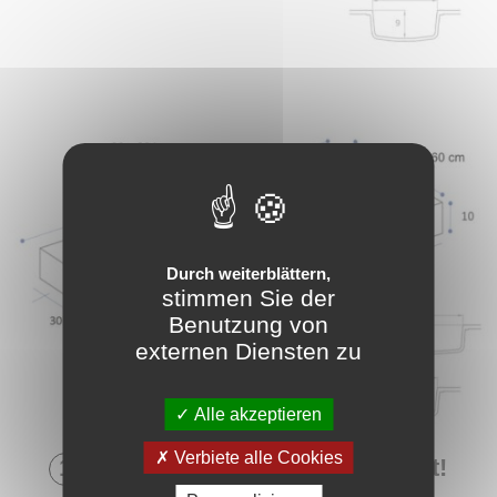
Durch weiterblättern,
stimmen Sie der
Benutzung von
externen Diensten zu
Alle akzeptieren
Verbiete alle Cookies
1
- Konfigurieren Sie Ihr Produkt!