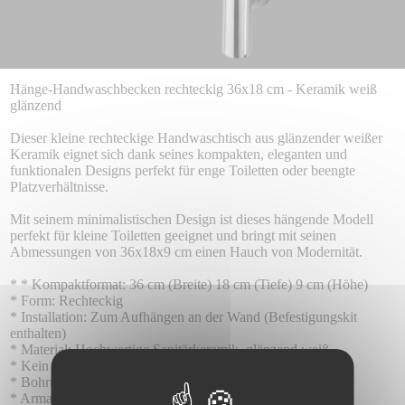
Hänge-Handwaschbecken rechteckig 36x18 cm - Keramik weiß
glänzend
Dieser kleine rechteckige Handwaschtisch aus glänzender weißer
Keramik eignet sich dank seines kompakten, eleganten und
funktionalen Designs perfekt für enge Toiletten oder beengte
Platzverhältnisse.
Mit seinem minimalistischen Design ist dieses hängende Modell
perfekt für kleine Toiletten geeignet und bringt mit seinen
Abmessungen von 36x18x9 cm einen Hauch von Modernität.
* * Kompaktformat: 36 cm (Breite) 18 cm (Tiefe) 9 cm (Höhe)
* Form: Rechteckig
* Installation: Zum Aufhängen an der Wand (Befestigungskit
enthalten)
* Material: Hochwertige Sanitärkeramik, glänzend weiß
* Kein Überlauf, ideal für schlankes Design
* Bohrung für Mischbatterie links
* Armaturenbereich: 8 18 cm