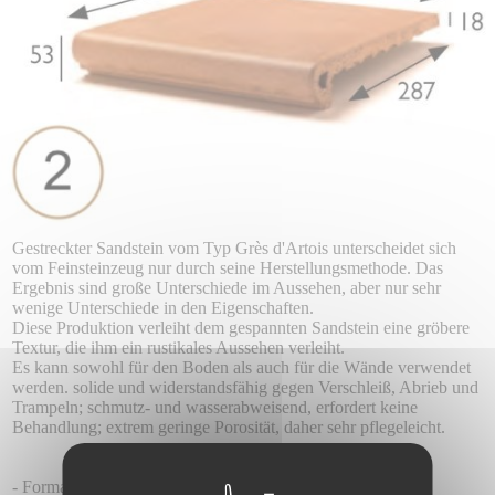
Gestreckter Sandstein vom Typ Grès d'Artois unterscheidet sich
vom Feinsteinzeug nur durch seine Herstellungsmethode. Das
Ergebnis sind große Unterschiede im Aussehen, aber nur sehr
wenige Unterschiede in den Eigenschaften.
Diese Produktion verleiht dem gespannten Sandstein eine gröbere
Textur, die ihm ein rustikales Aussehen verleiht.
Es kann sowohl für den Boden als auch für die Wände verwendet
werden. solide und widerstandsfähig gegen Verschleiß, Abrieb und
Trampeln; schmutz- und wasserabweisend, erfordert keine
Behandlung; extrem geringe Porosität, daher sehr pflegeleicht.
- Format 53 x 330 x 244 mm