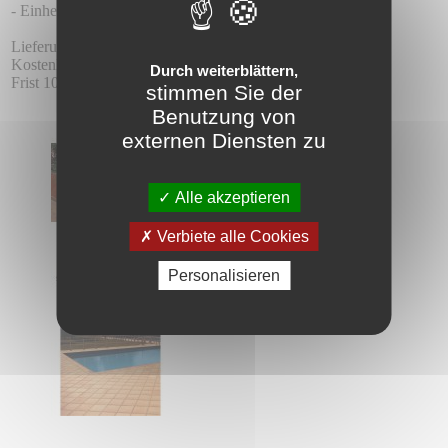
- Einheiten pro Karton 6.
Lieferung:
Kostenlose Lieferung ab 24 Stück im gleichen Sortiment.
Durch weiterblättern,
Frist 10 - 15 Tage.
stimmen Sie der
Benutzung von
externen Diensten zu
Alle akzeptieren
Verbiete alle Cookies
Personalisieren