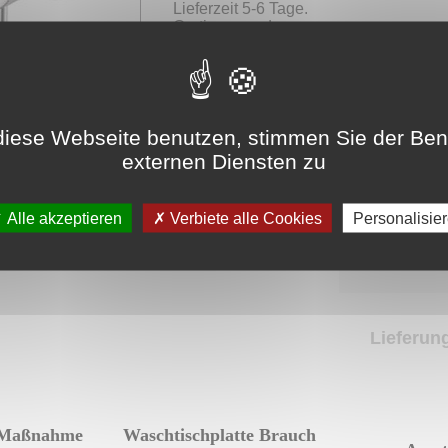
Lieferzeit 5-6 Tage.
Gratisversand.
iese Webseite benutzen, stimmen Sie der Be
Wählen Sie
externen Diensten zu
ein Produkt
Größe 
Alle akzeptieren
Verbiete alle Cookies
Personalisie
Preis 
Lieferung
 Maßnahme
Waschtischplatte Brauch