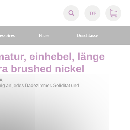
DE
AT
essoires
Fliese
Duschtasse
BE
tur, einhebel, länge
CH
ra brushed nickel
DE
RA
ig an jedes Badezimmer. Solidität und
DK
EN
FR