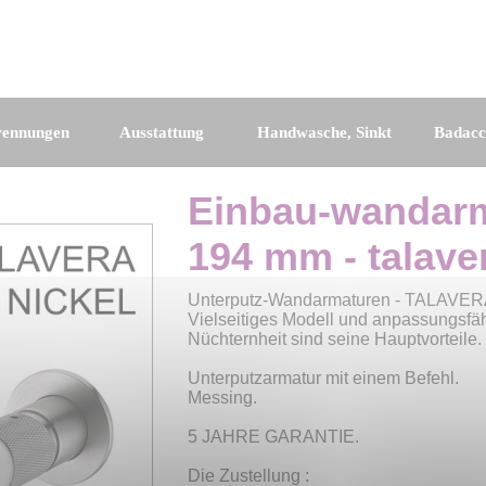
rennungen
Ausstattung
Handwasche, Sinkt
Badacc
Einbau-wandarma
194 mm - talave
Unterputz-Wandarmaturen - TALAVE
Vielseitiges Modell und anpassungsfäh
Nüchternheit sind seine Hauptvorteile.
Unterputzarmatur mit einem Befehl.
Messing.
5 JAHRE GARANTIE.
Die Zustellung :