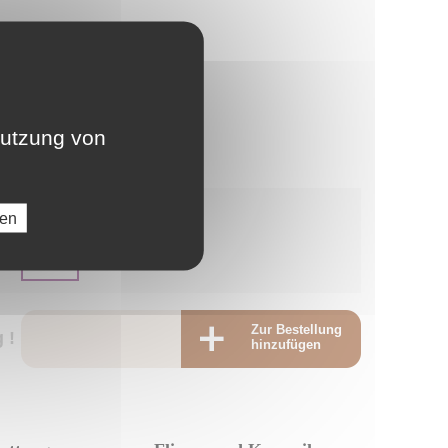
LU
NL
nutzung von
PL
:
ren
-
:
230 €
Zur Bestellung
 !
hinzufügen