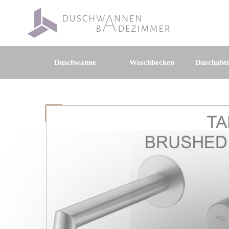
Duschwanne
Waschbecken
Duschabt