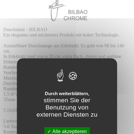
Duschsäule - BILBAO
Ein elegantes und nüchternes Produkt mit hoher Technologie.
Ausziehbare Duschstange aus Edelstahl. Es geht von 98 bis 140
cm.
In Edelstahl rund von ø 20 cm. extra flach, chrom und antilime
Höhenverstellbare Stütze
Runder Duschhahn
Verchromter Messinghahn.
Maximaler Druck 6 atm. Minimal 1 atm.
Durchschnittlicher Durchfluss 12 Liter / Minute
Runder Messingmischer.
Durch weiterblättern,
1,5 m verstärkter flexibler Schlauch
stimmen Sie der
35mm Keramikkartusche
Benutzung von
5 JAHRE GARANTIE.
externen Diensten zu
Lieferung:
5-6 Tage Verspätung.
Alle akzeptieren
Kostenlose Lieferung.