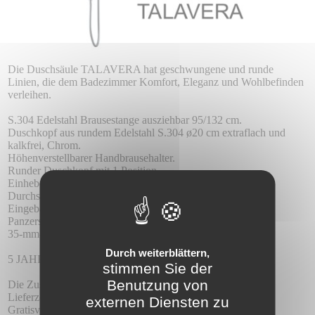
Die Duschsäule TALAVERA hat geschwungene und runde
Linien, die dem Badezimmer Komfort, Eleganz und Wohlbefinden
verleihen.
S.304 Edelstahl Brausestange ausziehbar 95/132 cm.
Duschkopf aus rundem Edelstahl S.304 ø20 cm extraflach und
kalkfrei, Chrom.
Höhenverstellbarer Handbrausehalter.
Runder Duschkopf mit 1 Position.
Einhebelmischer aus verchromtem Messing.
Durchschnittlicher Durchfluss 12 l/min.
Eingebauter Wechselrichter.
Panzerschlauch 1,5 m.
35-mm-Keramikkartusche.
Durch weiterblättern,
5 JAHRE GARANTIE.
stimmen Sie der
Benutzung von
Die Zustellung :
Lieferzeit 5-6 Tage.
externen Diensten zu
Gratisversand.