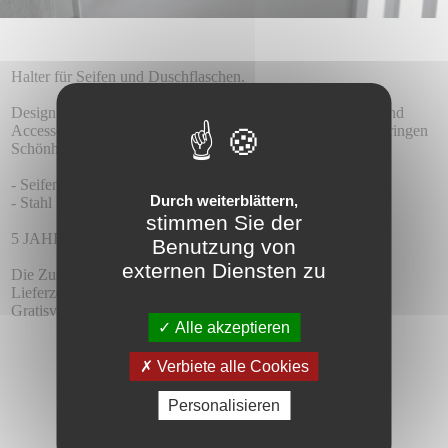
Halter für Seifen und Duschflaschen.
Design und Qualität vereinen sich zu neuen Duschformen und
Accessoires. Quadratische Designs und neue Oberflächen bringen
Schönheit in das Badezimmerinterieur.
- Seifenschale vorne
Durch weiterblättern,
- Stahl S.304
stimmen Sie der
5 JAHRE GARANTIE.
Benutzung von
externen Diensten zu
Die Zustellung :
Lieferzeit 5-6 Tage.
Gratisversand.
Alle akzeptieren
Verbiete alle Cookies
Personalisieren