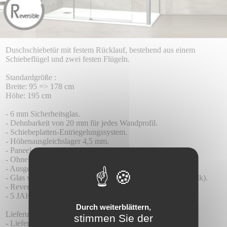
Duschschiebetür mit festem Rücklauf, bestehend aus einem
Schiebeflügel und zwei festen Flügeln.
Standardgröße :
Breite: 95 => 178 cm
Höhe: 195 cm
- 6 mm Sicherheitsglas.
- Dehnbarkeit von 20 mm für jedes Wandprofil.
- Schiebeplatten-Entriegelungssystem.
- Höhenausgleichslager 4,5 mm.
- Paneel-Fallschutzsystem.
- Ohne Unterprofile.
- Ausgestattet mit einem Kontaktdichtungs-Verschlussprofil.
- Glas standardmäßig mit Teknoclean-Behandlung (Anti-Kalk).
- Reversible Installation.
- 5 JAHRE GARANTIE.
Durch weiterblättern,
Lieferung :
stimmen Sie der
- Lieferzeit 8-10 Tage