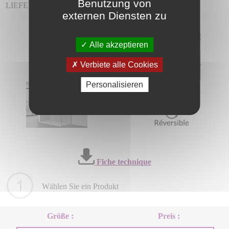
Benutzung von
LIEFERUNG INKLUSIVE.
externen Diensten zu
Alle akzeptieren
Verbiete alle Cookies
Personalisieren
Fiche technique
Wählen Sie ein Produkt
Größe :
Preis :