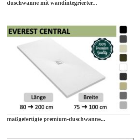
duschwanne mit wandintegrierter...
maßgefertigte premium-duschwanne...