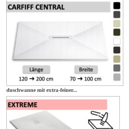
duschwanne mit extra-feiner...