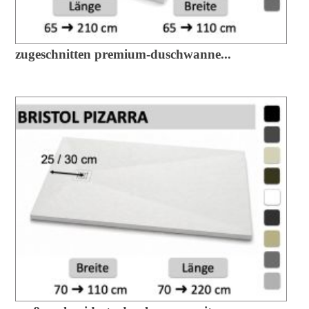
zugeschnitten premium-duschwanne...