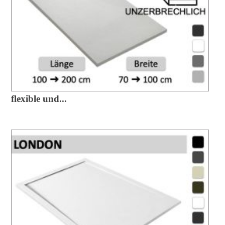
flexible und...