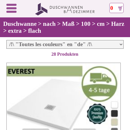
0
Duschwanne > nach > Maß > 100 > cm > Harz
> extra > flach
28 Produkten