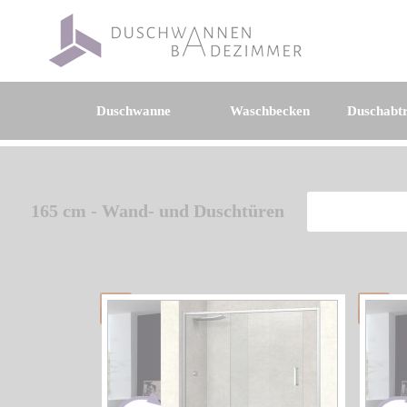
Duschwanne
Waschbecken
Duschabt
165 cm - Wand- und Duschtüren