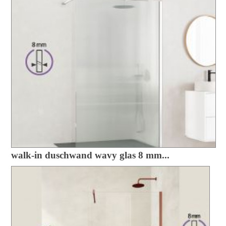
walk-in duschwand wavy glas 8 mm...