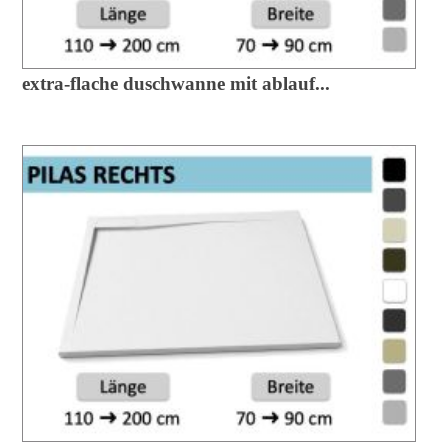
extra-flache duschwanne mit ablauf...