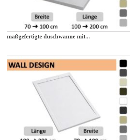
maßgefertigte duschwanne mit...