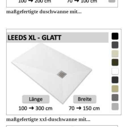
maßgefertigte duschwanne mit...
maßgefertigte xxl-duschwanne mit...