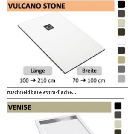
zuschneidbare extra-flache...