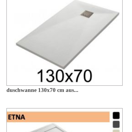
duschwanne 130x70 cm aus...