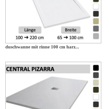
duschwanne mit rinne 100 cm harz...