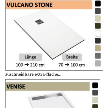
zuschneidbare extra-flache...