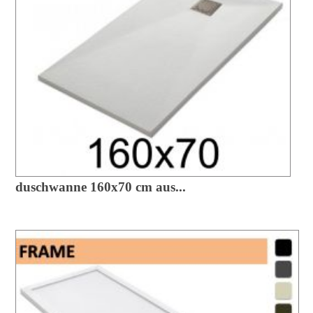
duschwanne 160x70 cm aus...