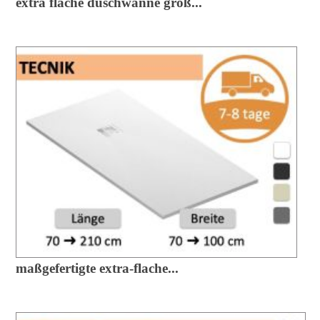
extra flache duschwanne groß...
maßgefertigte extra-flache...