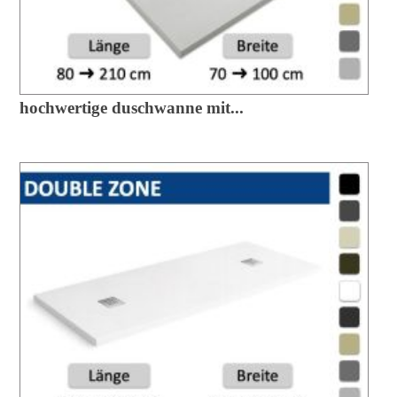
hochwertige duschwanne mit...