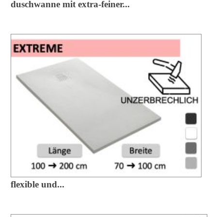
duschwanne mit extra-feiner...
flexible und...