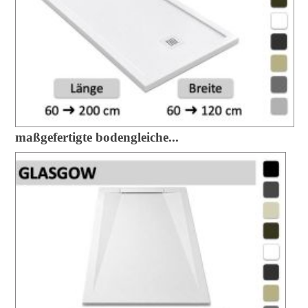
maßgefertigte bodengleiche...