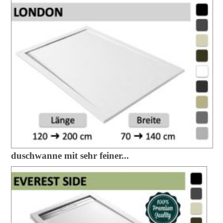
duschwanne mit sehr feiner...