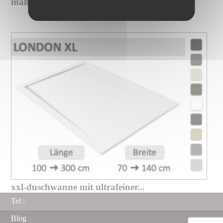
maßgefertigte xxl-duschwanne mit...
xxl-duschwanne mit ultrafeiner...
Tel :
Blog