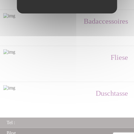
Badaccessoires
Fliese
Duschtasse
Tel :
Blog