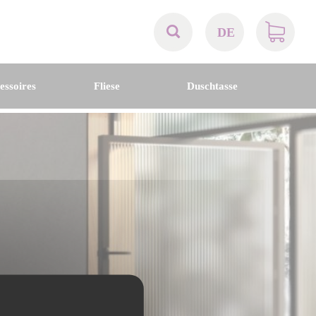
DE
AT
essoires
Fliese
Duschtasse
BE
CH
DE
DK
EN
FR