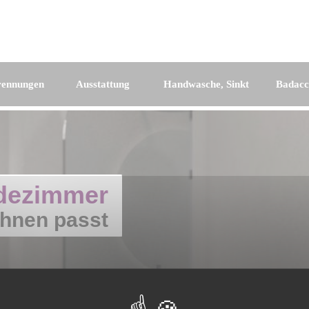
rennungen
Ausstattung
Handwasche, Sinkt
Badacc
dezimmer
Ihnen passt