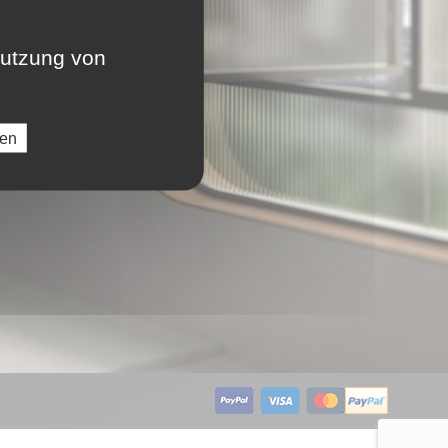
LU
nutzung von
NL
ren
PL