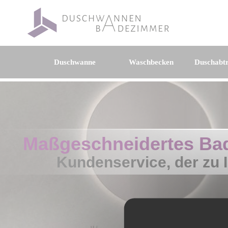
Duschwanne
Waschbecken
Duschabt
Maßgeschneidertes Ba
Kundenservice, der zu 