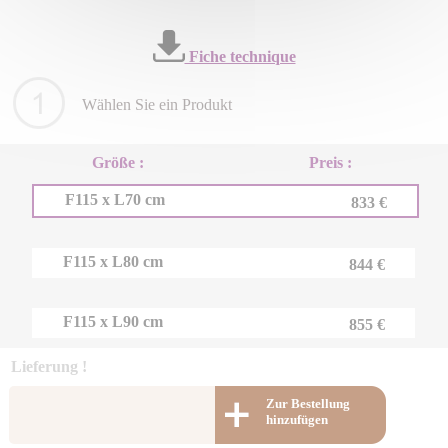
Fiche technique
Wählen Sie ein Produkt
Größe :
Preis :
F115 x L70 cm
833 €
F115 x L80 cm
844 €
F115 x L90 cm
855 €
Lieferung !
Zur Bestellung
hinzufügen