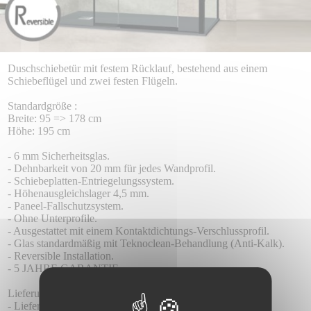
Duschschiebetür mit festem Rücklauf, bestehend aus einem
Schiebeflügel und zwei festen Flügeln.
Standardgröße :
Breite: 95 => 178 cm
Höhe: 195 cm
- 6 mm Sicherheitsglas.
- Dehnbarkeit von 20 mm für jedes Wandprofil.
- Schiebeplatten-Entriegelungssystem.
- Höhenausgleichslager 4,5 mm.
- Paneel-Fallschutzsystem.
- Ohne Unterprofile.
- Ausgestattet mit einem Kontaktdichtungs-Verschlussprofil.
- Glas standardmäßig mit Teknoclean-Behandlung (Anti-Kalk).
- Reversible Installation.
- 5 JAHRE GARANTIE.
Lieferung :
- Lieferzeit 8-10 Tage