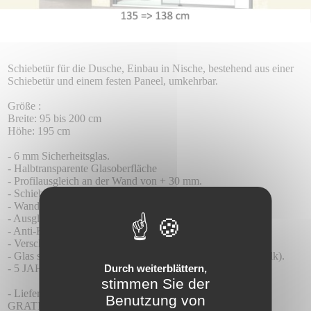
Schiebetür für die Dusche, Einbau in Nische, bestehend aus einer
Schiebetür und einem festen Paneel, umkehrbar.
Größe :
Breite: 95 bis 200 cm
Höhe: 195 cm
- 6 mm Sicherheitsglas.
- Halbtransparente Glasoberfläche
- Profilausgleich an der Wand von + 30 mm.
- Schiebepaneele ohne Bodenprofil.
- Wandprofil aus Aluminium
- Ausgleichsfahrwerk 4 mm hoch.
- Anti-Kipp-System der Platte
- Verschluss durch Kontaktdichtung
- Glas standardmäßig mit Teknoclean-Behandlung (Anti-Kalk).
Durch weiterblättern,
- 5 JAHRE GARANTIE.
stimmen Sie der
- Lieferzeit 8-10 Tage
Benutzung von
GRATISVERSAND.