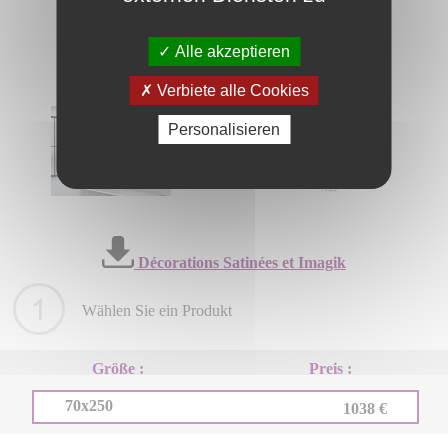
Alle akzeptieren
Verbiete alle Cookies
Personalisieren
Décorations Satinées et Imagik
Wählen Sie ein Produkt
Größe :
Preis :
70x250
1038 €