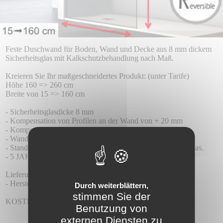
Feste Duschwand für Boden, Wand und Decke aus 8 mm dickem
Sicherheitsglas mit Kalkschutzbehandlung nach Maß.
Kreieren Sie Ihr maßgeschneidertes Produkt: (unter Tarife)
Höhe 160 => 260 cm
Breite von 15 => 160 cm
- Sicherheitsglasdicke 8 mm
- Kompensation von Profilen an der Wand von + 20 mm
- Kompensation von Profilen auf der Höhe von 4 mm
- Wandprofil aus Aluminium, Farbe silber gebürstet
- Standardmäßig mit Teknoclean (Anti-Kalk) behandeltes Glas.
- 5 JAHRE GARANTIE.
Lieferung:
- Herstellungszeit 15 Tage + 5-7 Tage Lieferung.
Durch weiterblättern,
stimmen Sie der
KOSTENLOSE LIEFERUNG!
Benutzung von
externen Diensten zu