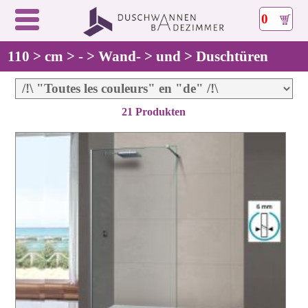
0
110 > cm > - > Wand- > und > Duschtüren
21 Produkten