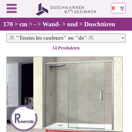
0
170 > cm > - > Wand- > und > Duschtüren
14 Produkten