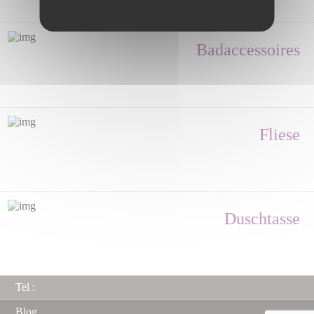
Badaccessoires
Fliese
Duschtasse
Tel :
Blog