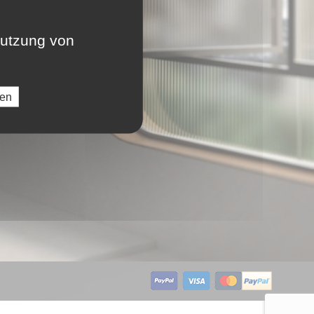
LU
nutzung von
NL
ren
PL