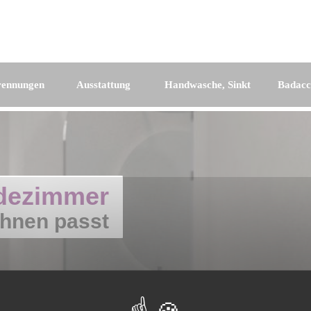
rennungen
Ausstattung
Handwasche, Sinkt
Badacc
dezimmer
Ihnen passt