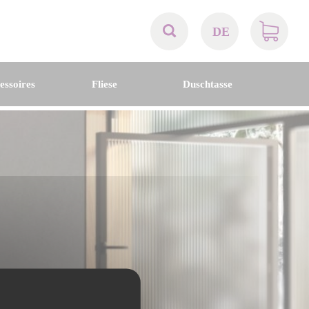
DE
AT
essoires
Fliese
Duschtasse
BE
CH
DE
DK
EN
FR