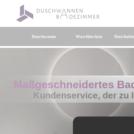
Duschwanne
Waschbecken
Duschabt
Maßgeschneidertes Ba
Kundenservice, der zu 